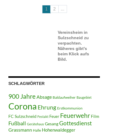
1
2
...
Vereinsheim in
Sulzschneid zu
verpachten.
Näheres gibt's
beim Klick aufs
Bild.
SCHLAGWÖRTER
900 Jahre
Absage
Baldaufweiher
Baugebiet
Corona
Ehrung
Erstkommunion
Feuerwehr
FC Sulzschneid
Film
Feuer
Festakt
Gottesdienst
Fußball
Gesang
Gerätehaus
Grassmann
Hohenwaldegger
Halle