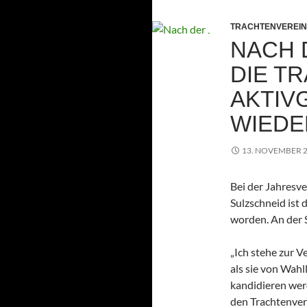
TRACHTENVEREIN
NACH 
DIE T
AKTIV
WIEDE
13. NOVEMBER 
Bei der Jahresv
Sulzschneid ist
worden. An der S
„Ich stehe zur V
als sie von Wahl
kandidieren werd
den Trachtenver