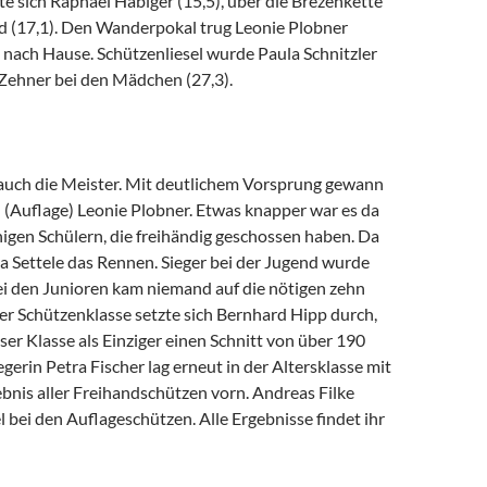
e sich Raphael Habiger (15,5), über die Brezenkette
 (17,1). Den Wanderpokal trug Leonie Plobner
 nach Hause. Schützenliesel wurde Paula Schnitzler
Zehner bei den Mädchen (27,3).
uch die Meister. Mit deutlichem Vorsprung gewann
 (Auflage) Leonie Plobner. Etwas knapper war es da
igen Schülern, die freihändig geschossen haben. Da
a Settele das Rennen. Sieger bei der Jugend wurde
ei den Junioren kam niemand auf die nötigen zehn
er Schützenklasse setzte sich Bernhard Hipp durch,
eser Klasse als Einziger einen Schnitt von über 190
egerin Petra Fischer lag erneut in der Altersklasse mit
bnis aller Freihandschützen vorn. Andreas Filke
 bei den Auflageschützen. Alle Ergebnisse findet ihr