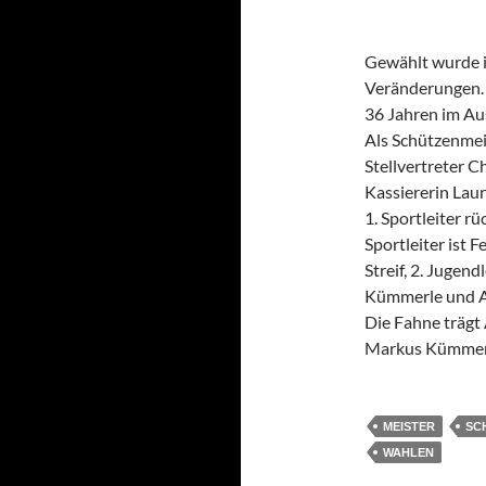
Gewählt wurde i
Veränderungen. 
36 Jahren im Au
Als Schützenmei
Stellvertreter Ch
Kassiererin Laur
1. Sportleiter rü
Sportleiter ist 
Streif, 2. Jugend
Kümmerle und Art
Die Fahne trägt
Markus Kümmer
MEISTER
SC
WAHLEN