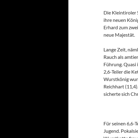
Die Kleintirole
ihre neuen Köni
Erhard zum zweit
neue Majestät.
Lange Zeit, näml
Rauch als amtier
Führung. Quasi 
2,6-Teiler die K
Wurstkönig wurd
Reichhart (11,4)
sicherte sich Ch
Für seinen 6,6-Te
Jugend. Pokalsie