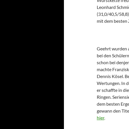
Wurstkette freut
Leonhard Schmid
(31,0/40,5/58,8)
mit dem besten 
Geehrt wurden a
bei den Schülern
schon bei denjen
machte Franzisk
Dennis Kösel. B
Wertungen. In d
er schaffte in di
Ringen. Seriensi
dem besten Erge
gewann den Titel
hier
.