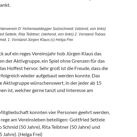
ankt.
tenverein D‘ Hohenwaldegger Sulzschneid: (sitzend, von links)
ed Settele, Rita Teibtner; (stehend, von links) 2. Vorstand Tobias
id, 1. Vorstand Jürgen Klaus (c) Helga Frei
k auf ein reges Vereinsjahr hob Jürgen Klaus das
n der Aktivgruppe, ein Spiel ohne Grenzen für das
as Hoffest hervor. Sehr groß ist die Freude, dass die
folgreich wieder aufgebaut werden konnte. Das
die Aktivgruppe wünschenswert, in der jeder ab 15
en ist, welcher gerne tanzt und Interesse am
 Mitgliedschaft konnten vier Personen geehrt werden,
 rege am Vereinsleben beteiligen: Gottfried Settele
o Schmid (50 Jahre), Rita Teibtner (50 Jahre) und
 Jahre). (Helga Frei)