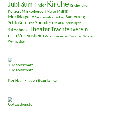
Kirche
Jubiläum
Kinder
Kirchenchor
Musik
Konzert
Marktoberdorf
Messe
Musikkapelle
Sanierung
Neubaugebiet
Polizei
Schießen
Spende
Sirch
St. Martin
Sternsinger
Theater
Trachtenverein
Sulzschneid
Vereinsheim
Unfall
Veteranenverein
Vorstand
Wasser
Weihnachten
1. Mannschaft
2. Mannschaft
Korbball Frauen Bezirksliga
Gottesdienste