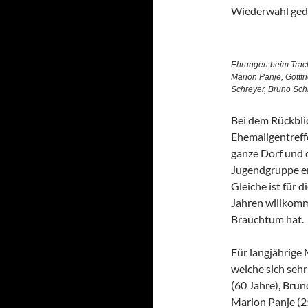
Wiederwahl ged
Ehrungen beim Trach
Marion Panje, Gottfri
Schreyer, Bruno Schm
Bei dem Rückblic
Ehemaligentreffe
ganze Dorf und d
Jugendgruppe er
Gleiche ist für 
Jahren willkomm
Brauchtum hat.
Für langjährige
welche sich sehr
(60 Jahre), Brun
Marion Panje (25