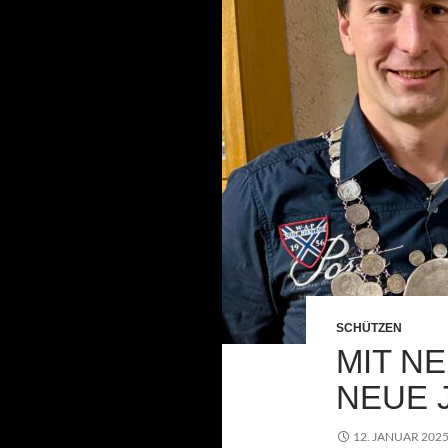
SCHÜTZEN
MIT N
NEUE 
12. JANUAR 202