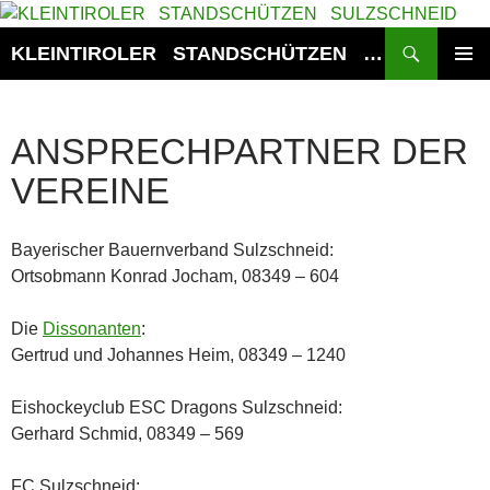
Zum
Inhalt
Suchen
KLEINTIROLER STANDSCHÜTZEN SULZSCHNEID
springen
PRIMÄR
MENÜ
ANSPRECHPARTNER DER
VEREINE
Bayerischer Bauernverband Sulzschneid:
Ortsobmann Konrad Jocham, 08349 – 604
Die
Dissonanten
:
Gertrud und Johannes Heim, 08349 – 1240
Eishockeyclub ESC Dragons Sulzschneid:
Gerhard Schmid, 08349 – 569
FC Sulzschneid: