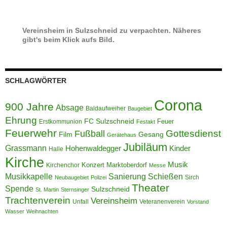
Vereinsheim in Sulzschneid zu verpachten. Näheres
gibt's beim Klick aufs Bild.
SCHLAGWÖRTER
Corona
900 Jahre
Absage
Baldaufweiher
Baugebiet
Ehrung
FC Sulzschneid
Feuer
Erstkommunion
Festakt
Feuerwehr
Gottesdienst
Fußball
Film
Gesang
Gerätehaus
Jubiläum
Grassmann
Hohenwaldegger
Kinder
Halle
Kirche
Musik
Konzert
Marktoberdorf
Kirchenchor
Messe
Musikkapelle
Sanierung
Schießen
Sirch
Neubaugebiet
Polizei
Theater
Spende
Sulzschneid
St. Martin
Sternsinger
Trachtenverein
Vereinsheim
Unfall
Veteranenverein
Vorstand
Wasser
Weihnachten