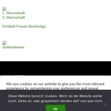
1. Mannschaft
2. Mannschaft
Korbball Frauen Bezirksliga
Gottesdienste
NOCH MEHR
We use cookies on our website to give you the most relevant
Links
experience by remembering your preferences and repeat
Impressum
visits. By clicking “Accept”, you consent to the use of ALL the
Diese Website benutzt Cookies. Wenn du die Website weiter
cookies.
nutzt, klicke an, was gespeichert werden darf und was nicht.
Cookie settings
ACCEPT
OK