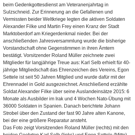
beim Gedenkgottesdienst am Veteranenjahrtag in
Sulzschneid. Zur Erinnerung an die Gefallenen und
Vermissten beider Weltkriege legten die aktiven Soldaten
Alexander Filke und Martin Frey einen Kranz der Stadt
Marktoberdorf am Kriegerdenkmal nieder. Bei der
anschließenden Jahresversammlung wurde die bisherige
Vorstandschaft ohne Gegenstimmen in ihren Ämtern
bestätigt. Vorsitzender Roland Müller zeichnete zwei
Mitglieder für langjährige Treue aus: Karl Selb erhielt für 40-
jährige Mitgliedschaft das Ehrenzeichen des Vereins, Egon
Settele ist seit 50 Jahren Mitglied und wurde dafür mit der
Ehrennadel in Gold ausgezeichnet. Anschließend erzählte
Soldat Alexander Filke über seine Auslandeinsätze 2015: 6
Monate als Ausbilder im Irak und 4 Wochen Nato-Übung mit
36000 Soldaten in Spanien. Danach berichtete Johann
Strobel über den Zustand der fast 90 Jahre alten Kanone,
bei der eine größere Reparatur ansteht.
Das Foto zeigt Vorsitzenden Roland Müller (rechts) mit den
beiden Geehrten Karl Selb (links) und Egon Settele (Mitte).