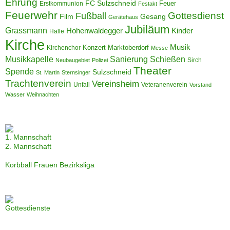
Ehrung
FC Sulzschneid
Feuer
Erstkommunion
Festakt
Feuerwehr
Gottesdienst
Fußball
Film
Gesang
Gerätehaus
Jubiläum
Grassmann
Hohenwaldegger
Kinder
Halle
Kirche
Musik
Konzert
Marktoberdorf
Kirchenchor
Messe
Musikkapelle
Sanierung
Schießen
Sirch
Neubaugebiet
Polizei
Theater
Spende
Sulzschneid
St. Martin
Sternsinger
Trachtenverein
Vereinsheim
Unfall
Veteranenverein
Vorstand
Wasser
Weihnachten
1. Mannschaft
2. Mannschaft
Korbball Frauen Bezirksliga
Gottesdienste