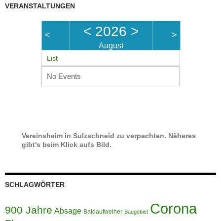
VERANSTALTUNGEN
<
2026
>
<
>
August
List
No Events
Vereinsheim in Sulzschneid zu verpachten. Näheres
gibt's beim Klick aufs Bild.
SCHLAGWÖRTER
Corona
900 Jahre
Absage
Baldaufweiher
Baugebiet