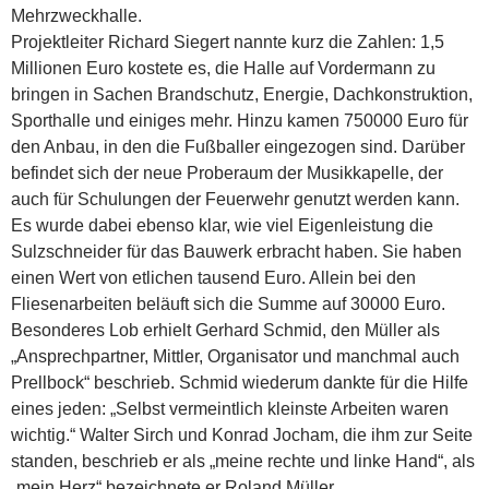
Mehrzweckhalle.
Projektleiter Richard Siegert nannte kurz die Zahlen: 1,5
Millionen Euro kostete es, die Halle auf Vordermann zu
bringen in Sachen Brandschutz, Energie, Dachkonstruktion,
Sporthalle und einiges mehr. Hinzu kamen 750000 Euro für
den Anbau, in den die Fußballer eingezogen sind. Darüber
befindet sich der neue Proberaum der Musikkapelle, der
auch für Schulungen der Feuerwehr genutzt werden kann.
Es wurde dabei ebenso klar, wie viel Eigenleistung die
Sulzschneider für das Bauwerk erbracht haben. Sie haben
einen Wert von etlichen tausend Euro. Allein bei den
Fliesenarbeiten beläuft sich die Summe auf 30000 Euro.
Besonderes Lob erhielt Gerhard Schmid, den Müller als
„Ansprechpartner, Mittler, Organisator und manchmal auch
Prellbock“ beschrieb. Schmid wiederum dankte für die Hilfe
eines jeden: „Selbst vermeintlich kleinste Arbeiten waren
wichtig.“ Walter Sirch und Konrad Jocham, die ihm zur Seite
standen, beschrieb er als „meine rechte und linke Hand“, als
„mein Herz“ bezeichnete er Roland Müller.