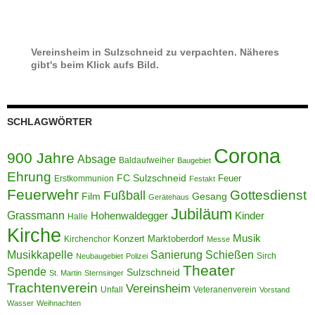
Vereinsheim in Sulzschneid zu verpachten. Näheres
gibt's beim Klick aufs Bild.
SCHLAGWÖRTER
Corona
900 Jahre
Absage
Baldaufweiher
Baugebiet
Ehrung
FC Sulzschneid
Feuer
Erstkommunion
Festakt
Feuerwehr
Gottesdienst
Fußball
Film
Gesang
Gerätehaus
Jubiläum
Grassmann
Hohenwaldegger
Kinder
Halle
Kirche
Musik
Konzert
Marktoberdorf
Kirchenchor
Messe
Musikkapelle
Sanierung
Schießen
Sirch
Neubaugebiet
Polizei
Theater
Spende
Sulzschneid
St. Martin
Sternsinger
Trachtenverein
Vereinsheim
Unfall
Veteranenverein
Vorstand
Wasser
Weihnachten