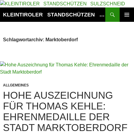
Zum
Inhalt
Suchen
KLEINTIROLER STANDSCHÜTZEN SULZSCHNEID
springen
PRIMÄR
MENÜ
Schlagwortarchiv: Marktoberdorf
ALLGEMEINES
HOHE AUSZEICHNUNG
FÜR THOMAS KEHLE:
EHRENMEDAILLE DER
STADT MARKTOBERDORF