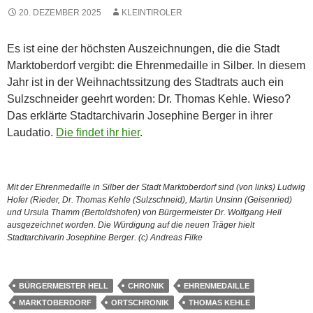
20. DEZEMBER 2025
KLEINTIROLER
Es ist eine der höchsten Auszeichnungen, die die Stadt
Marktoberdorf vergibt: die Ehrenmedaille in Silber. In diesem
Jahr ist in der Weihnachtssitzung des Stadtrats auch ein
Sulzschneider geehrt worden: Dr. Thomas Kehle. Wieso?
Das erklärte Stadtarchivarin Josephine Berger in ihrer
Laudatio.
Die findet ihr hier
.
Mit der Ehrenmedaille in Silber der Stadt Marktoberdorf sind (von links) Ludwig
Hofer (Rieder, Dr. Thomas Kehle (Sulzschneid), Martin Unsinn (Geisenried)
und Ursula Thamm (Bertoldshofen) von Bürgermeister Dr. Wolfgang Hell
ausgezeichnet worden. Die Würdigung auf die neuen Träger hielt
Stadtarchivarin Josephine Berger. (c) Andreas Filke
BÜRGERMEISTER HELL
CHRONIK
EHRENMEDAILLE
MARKTOBERDORF
ORTSCHRONIK
THOMAS KEHLE