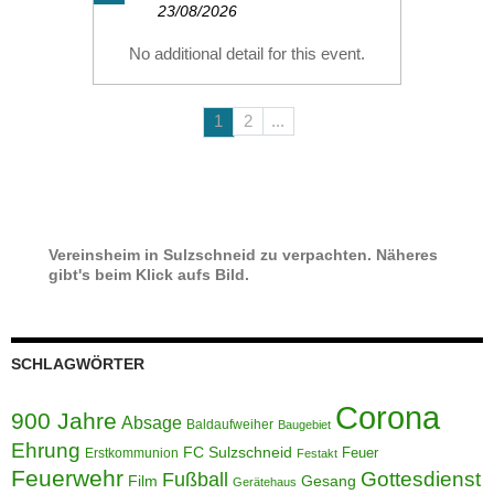
23/08/2026
No additional detail for this event.
1
2
...
Vereinsheim in Sulzschneid zu verpachten. Näheres
gibt's beim Klick aufs Bild.
SCHLAGWÖRTER
Corona
900 Jahre
Absage
Baldaufweiher
Baugebiet
Ehrung
FC Sulzschneid
Feuer
Erstkommunion
Festakt
Feuerwehr
Gottesdienst
Fußball
Film
Gesang
Gerätehaus