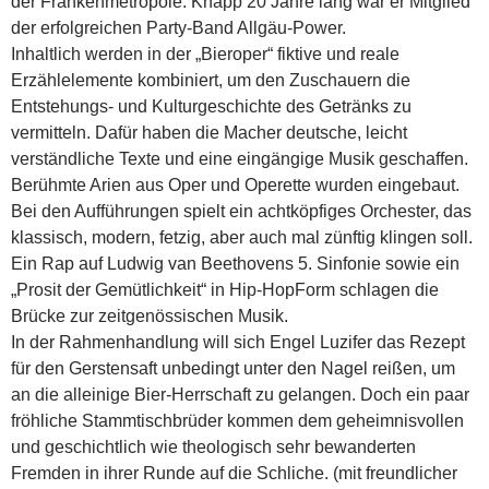
der Frankenmetropole. Knapp 20 Jahre lang war er Mitglied
der erfolgreichen Party-Band Allgäu-Power.
Inhaltlich werden in der „Bieroper“ fiktive und reale
Erzählelemente kombiniert, um den Zuschauern die
Entstehungs- und Kulturgeschichte des Getränks zu
vermitteln. Dafür haben die Macher deutsche, leicht
verständliche Texte und eine eingängige Musik geschaffen.
Berühmte Arien aus Oper und Operette wurden eingebaut.
Bei den Aufführungen spielt ein achtköpfiges Orchester, das
klassisch, modern, fetzig, aber auch mal zünftig klingen soll.
Ein Rap auf Ludwig van Beethovens 5. Sinfonie sowie ein
„Prosit der Gemütlichkeit“ in Hip-HopForm schlagen die
Brücke zur zeitgenössischen Musik.
In der Rahmenhandlung will sich Engel Luzifer das Rezept
für den Gerstensaft unbedingt unter den Nagel reißen, um
an die alleinige Bier-Herrschaft zu gelangen. Doch ein paar
fröhliche Stammtischbrüder kommen dem geheimnisvollen
und geschichtlich wie theologisch sehr bewanderten
Fremden in ihrer Runde auf die Schliche. (mit freundlicher