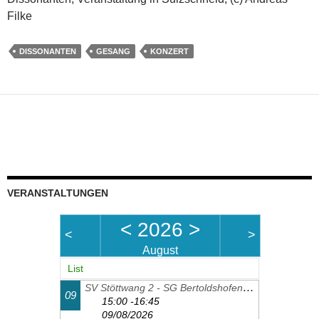
Filke
DISSONANTEN
GESANG
KONZERT
VERANSTALTUNGEN
<
2026
>
<
>
August
List
SV Stöttwang 2 - SG Bertoldshofen-Sulzschneid 2
09
15:00 -16:45
09/08/2026