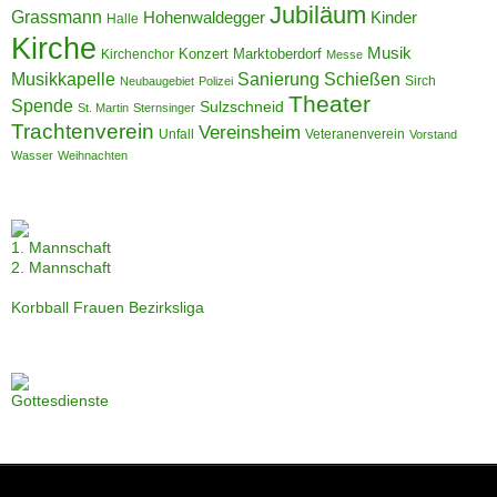
Jubiläum
Grassmann
Hohenwaldegger
Kinder
Halle
Kirche
Musik
Konzert
Marktoberdorf
Kirchenchor
Messe
Musikkapelle
Sanierung
Schießen
Sirch
Neubaugebiet
Polizei
Theater
Spende
Sulzschneid
St. Martin
Sternsinger
Trachtenverein
Vereinsheim
Unfall
Veteranenverein
Vorstand
Wasser
Weihnachten
1. Mannschaft
2. Mannschaft
Korbball Frauen Bezirksliga
Gottesdienste