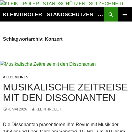
Zum
Inhalt
Suchen
KLEINTIROLER STANDSCHÜTZEN SULZSCHNEID
springen
PRIMÄR
MENÜ
Schlagwortarchiv: Konzert
ALLGEMEINES
MUSIKALISCHE ZEITREISE
MIT DEN DISSONANTEN
4. MAI 2026
KLEINTIROLER
Die Dissonanten präsentieren ihre Revue mit Musik der
1950er und 60er Jahre am Sonntag, 10. Mai, um 20 Uhr im