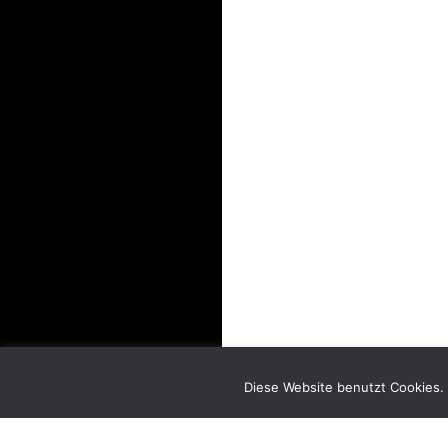
We use cookies on our website to give you the most relevant exp
Diese Website benutzt Cookies. 
“Accept”, you consent to the use of ALL the cookies.