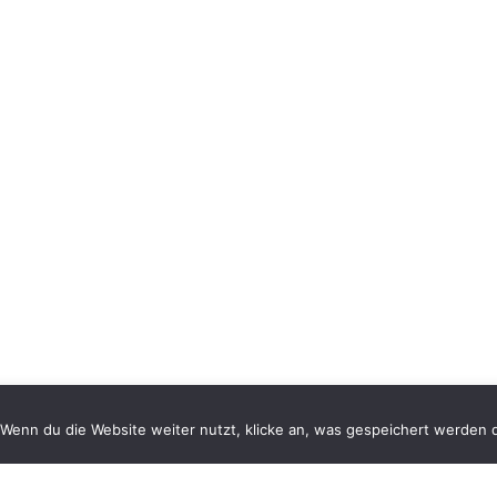
erience by remembering your preferences and repeat visits. By click
Wenn du die Website weiter nutzt, klicke an, was gespeichert werden d