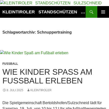
Zum
Inhalt
Suchen
KLEINTIROLER STANDSCHÜTZEN SULZSCHNEID
springen
PRIMÄR
MENÜ
Schlagwortarchiv: Schnuppertraining
FUSSBALL
WIE KINDER SPASS AM F
USSBALL ERLEBEN
8. JULI 2025
KLEINTIROLER
Die Spielgemeinschaft Bertoldshofen/Sulzschneid lädt für
Samstag, 19. Juli, von 10 bis 12 Uhr alle fußballbegeisterten