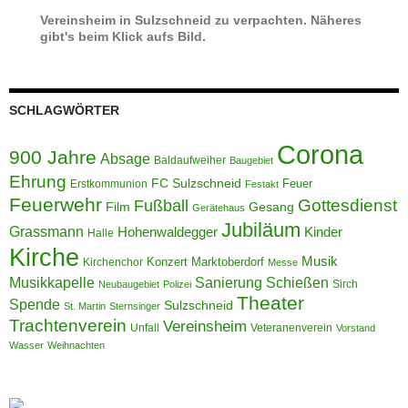
Vereinsheim in Sulzschneid zu verpachten. Näheres
gibt's beim Klick aufs Bild.
SCHLAGWÖRTER
Corona
900 Jahre
Absage
Baldaufweiher
Baugebiet
Ehrung
FC Sulzschneid
Feuer
Erstkommunion
Festakt
Feuerwehr
Gottesdienst
Fußball
Film
Gesang
Gerätehaus
Jubiläum
Grassmann
Hohenwaldegger
Kinder
Halle
Kirche
Musik
Konzert
Marktoberdorf
Kirchenchor
Messe
Musikkapelle
Sanierung
Schießen
Sirch
Neubaugebiet
Polizei
Theater
Spende
Sulzschneid
St. Martin
Sternsinger
Trachtenverein
Vereinsheim
Unfall
Veteranenverein
Vorstand
Wasser
Weihnachten