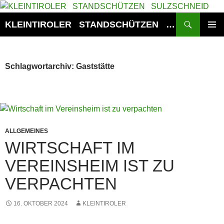
Zum
Inhalt
Suchen
KLEINTIROLER STANDSCHÜTZEN SULZSCHNEID
springen
PRIMÄR
MENÜ
Schlagwortarchiv: Gaststätte
ALLGEMEINES
WIRTSCHAFT IM
VEREINSHEIM IST ZU
VERPACHTEN
16. OKTOBER 2024
KLEINTIROLER