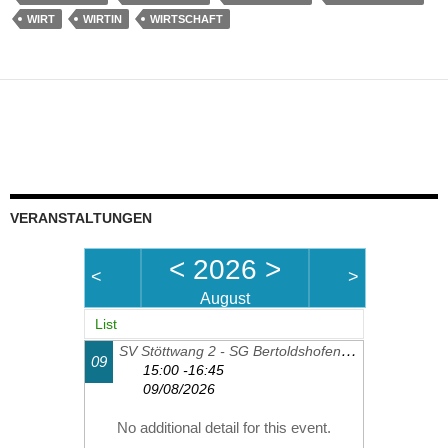
WIRT
WIRTIN
WIRTSCHAFT
VERANSTALTUNGEN
<
2026
>
<
>
August
List
SV Stöttwang 2 - SG Bertoldshofen-Sulzschneid 2
09
15:00 -16:45
09/08/2026
No additional detail for this event.