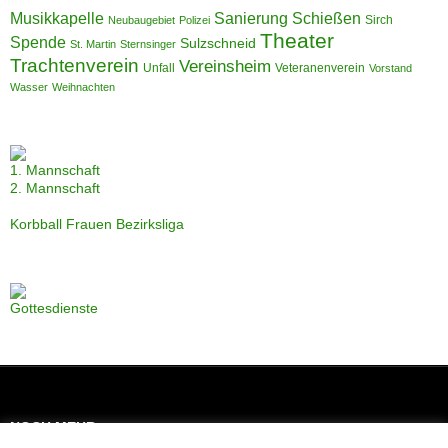
Musikkapelle
Sanierung
Schießen
Sirch
Neubaugebiet
Polizei
Theater
Spende
Sulzschneid
St. Martin
Sternsinger
Trachtenverein
Vereinsheim
Unfall
Veteranenverein
Vorstand
Wasser
Weihnachten
1. Mannschaft
2. Mannschaft
Korbball Frauen Bezirksliga
Gottesdienste
NOCH MEHR