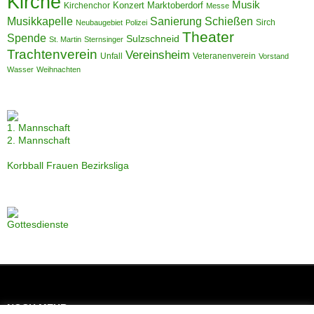
Kirche
Musik
Konzert
Marktoberdorf
Kirchenchor
Messe
Musikkapelle
Sanierung
Schießen
Sirch
Neubaugebiet
Polizei
Theater
Spende
Sulzschneid
St. Martin
Sternsinger
Trachtenverein
Vereinsheim
Unfall
Veteranenverein
Vorstand
Wasser
Weihnachten
1. Mannschaft
2. Mannschaft
Korbball Frauen Bezirksliga
Gottesdienste
NOCH MEHR