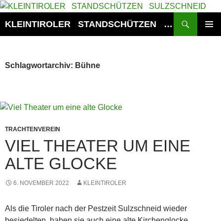
Zum
Inhalt
Suchen
KLEINTIROLER STANDSCHÜTZEN SULZSCHNEID
springen
PRIMÄR
MENÜ
Schlagwortarchiv: Bühne
TRACHTENVEREIN
VIEL THEATER UM EINE
ALTE GLOCKE
6. NOVEMBER 2022
KLEINTIROLER
Als die Tiroler nach der Pestzeit Sulzschneid wieder
besiedelten, haben sie auch eine alte Kirchenglocke