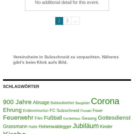
No additional detail for this event.
1
2
...
Vereinsheim in Sulzschneid zu verpachten. Näheres
gibt's beim Klick aufs Bild.
SCHLAGWÖRTER
Corona
900 Jahre
Absage
Baldaufweiher
Baugebiet
Ehrung
FC Sulzschneid
Feuer
Erstkommunion
Festakt
Feuerwehr
Gottesdienst
Fußball
Film
Gesang
Gerätehaus
Jubiläum
Grassmann
Hohenwaldegger
Kinder
Halle