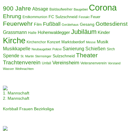
Corona
900 Jahre
Absage
Baldaufweiher
Baugebiet
Ehrung
FC Sulzschneid
Feuer
Erstkommunion
Festakt
Feuerwehr
Gottesdienst
Fußball
Film
Gesang
Gerätehaus
Jubiläum
Grassmann
Hohenwaldegger
Kinder
Halle
Kirche
Musik
Konzert
Marktoberdorf
Kirchenchor
Messe
Musikkapelle
Sanierung
Schießen
Sirch
Neubaugebiet
Polizei
Theater
Spende
Sulzschneid
St. Martin
Sternsinger
Trachtenverein
Vereinsheim
Unfall
Veteranenverein
Vorstand
Wasser
Weihnachten
1. Mannschaft
2. Mannschaft
Korbball Frauen Bezirksliga