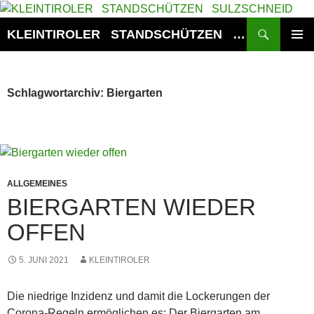
Zum
Inhalt
Suchen
KLEINTIROLER STANDSCHÜTZEN SULZSCHNEID
springen
PRIMÄR
MENÜ
Schlagwortarchiv: Biergarten
ALLGEMEINES
BIERGARTEN WIEDER
OFFEN
5. JUNI 2021
KLEINTIROLER
Die niedrige Inzidenz und damit die Lockerungen der
Corona-Regeln ermöglichen es: Der Biergarten am